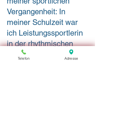
meiner sportlichen
Vergangenheit: In
meiner Schulzeit war
ich Leistungssportlerin
in der rhythmischen
Sportgymnastik,
Telefon
Adresse
mehrfache
Staatsmeisterin und
nahm an zahlreichen
internationalen
Wettbewerben, Europa-
und
Weltmeisterschaften